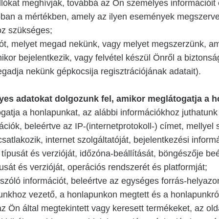
llókat meghívják, továbbá az Ön személyes információit
abban a mértékben, amely az ilyen események megszerv
oz szükséges;
iót, melyet megad nekünk, vagy melyet megszerzünk, ami
ikor bejelentkezik, vagy felvétel készül Önről a biztons
gadja nekünk gépkocsija regisztrációjának adatait).
yes adatokat dolgozunk fel, amikor meglátogatja a 
gatja a honlapunkat, az alábbi információkhoz juthatunk
ciók, beleértve az IP-(internetprotokoll-) címet, mellye
satlakozik, internet szolgáltatóját, bejelentkezési informá
ípusát és verzióját, időzóna-beállítását, böngészője be
usát és verzióját, operációs rendszerét és platformját;
 szóló információt, beleértve az egységes forrás-helyazo
punkhoz vezető, a honlapunkon megtett és a honlapunkró
 az Ön által megtekintett vagy keresett termékeket, az old