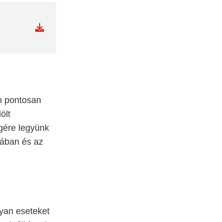
n pontosan
ölt
gére legyünk
sában és az
lyan eseteket