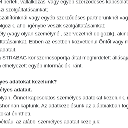
l bérleti, vállalkozási vagy egyéb szerződéses kapcsolatu
i szolgáltatásainkat;
szállítónknál vagy egyéb szerződéses partnerünknél vag
lgozik, ahol igénybe veszik szolgáltatásainkat;
y (vagy olyan személynél, szervezetnél dolgozik), akine
ltatásainkat. Ebben az esetben közvetlenül Öntől vagy 
adatait.
 STRABAG konszerncsoportja által meghirdetett állásaján
 elhelyezett egyéb információk iránt.
yes adatokat kezelünk?
lyes adatait.
olyan, Önnel kapcsolatos személyes adatokat kezelünk,
shonnan kaptunk. Az adatkezelésünk az alábbiakban fog
kat érintheti.
éldául az alábbi személyes adatait kezeljük: