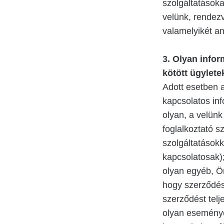
szolgáltatásoka
velünk, rendez
valamelyikét an
3.
Olyan infor
kötött ügylet
Adott esetben a
kapcsolatos inf
olyan, a velünk
foglalkoztató s
szolgáltatásokk
kapcsolatosak)
olyan egyéb, Ö
hogy szerződést
szerződést telj
olyan eseménye