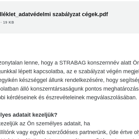
léklet_adatvédelmi szabályzat cégek.pdf
∙ 19 KB
zonytalan lenne, hogy a STRABAG konszernnév alatt Ö
unkkal lépett kapcsolatba, az e szabályzat végén megjel
egyikén készséggel állunk rendelkezésére, hogy segítsé
olatban álló konszerntársaságunk pontos meghatározá
bbi kérdéseinek és észrevételeinek megválaszolásában.
lyes adatait kezeljük?
kezeljük az Ön személyes adatait, ha
lítónk vagy egyéb szerződéses partnerünk, (ide értve o