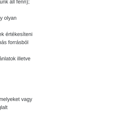
nk áll fenn);
y olyan
k értékesíteni
más forrásból
latok illetve
 melyeket vagy
lalt