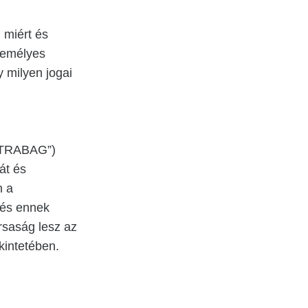
 miért és
zemélyes
y milyen jogai
STRABAG”)
át és
n a
 és ennek
rsaság lesz az
kintetében.