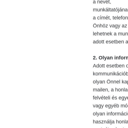
a nevét,
munkáltatójának
a címét, telefo
Önhöz vagy az 
lehetnek a mun
adott esetben a
2.
Olyan infor
Adott esetben o
kommunikációbó
olyan Önnel kap
mailen, a honla
felvételi és eg
vagy egyéb mó
olyan informác
használja honla