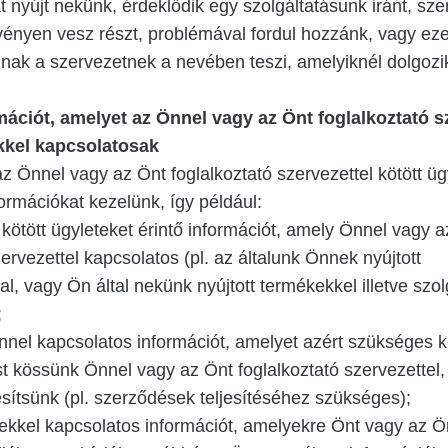
t nyújt nekünk, érdeklődik egy szolgáltatásunk iránt, sze
vényen vesz részt, problémával fordul hozzánk, vagy ez
nak a szervezetnek a nevében teszi, amelyiknél dolgozi
mációt, amelyet az Önnel vagy az Önt foglalkoztató s
ekkel kapcsolatosak
z Önnel vagy az Önt foglalkoztató szervezettel kötött üg
ormációkat kezelünk, így például:
 kötött ügyleteket érintő információt, amely Önnel vagy 
zervezettel kapcsolatos (pl. az általunk Önnek nyújtott
al, vagy Ön által nekünk nyújtott termékekkel illetve szo
;
nnel kapcsolatos információt, amelyet azért szükséges 
 kössünk Önnel vagy az Önt foglalkoztató szervezettel, i
esítsünk (pl. szerződések teljesítéséhez szükséges);
kkel kapcsolatos információt, amelyekre Önt vagy az Ö