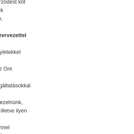
rződést köt
ek
k.
zervezettel
yletekkel
az Önt
lgáltatásokkal
kezelnünk,
lletve ilyen
nnel