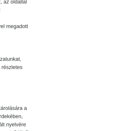
, az oldallal
z
vel megadott
yzatunkat,
 részletes
tárolására a
érdekében,
lt nyelvére