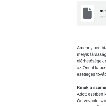
mel
PDF 
Amennyiben bi
melyik társaság
elérhetőségek 
az Önnel kapcs
esetleges tová
Kinek a szemé
Adott esetben 
Ön vevőnk, szál