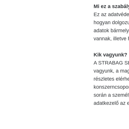
Mi ez a szabál
Ez az adatvédel
hogyan dolgozu
adatok bármelyi
vannak, illetve
Kik vagyunk?
A STRABAG SE 
vagyunk, a mag
részletes elérh
konszerncsopor
során a személ
adatkezelő az 