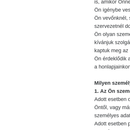
is, amikor Önne
Ön igénybe vesz
Ön vevőnknél, 
szervezetnél do
Ön olyan személ
kívánjuk szolgá
kaptuk meg az 
Ön érdeklődik a
a honlapjainkon
Milyen személ
1.
Az Ön szemé
Adott esetben 
Öntől, vagy má
személyes adato
Adott esetben p