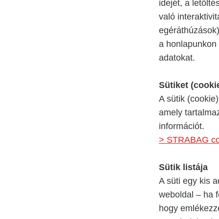
idejét, a letölt
való interaktivi
egéráthúzások)
a honlapunkon e
adatokat.
Sütiket (cooki
A sütik (cookie
amely tartalma
információt.
> STRABAG coo
Sütik listája
A süti egy kis 
weboldal – ha 
hogy emlékezzen