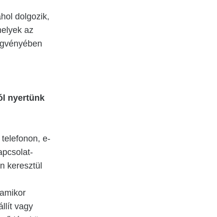
hol dolgozik,
melyek az
üggvényében
.
ól nyertünk
telefonon, e-
apcsolat-
n keresztül
 amikor
llít vagy