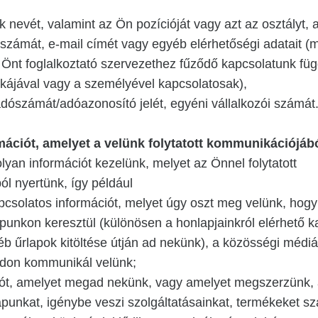
 nevét, valamint az Ön pozícióját vagy azt az osztályt, a
nszámát, e-mail címét vagy egyéb elérhetőségi adatait (
Önt foglalkoztató szervezethez fűződő kapcsolatunk f
kájával vagy a személyével kapcsolatosak),
dószámát/adóazonosító jelét, egyéni vállalkozói számát
mációt, amelyet a velünk folytatott kommunikációjáb
lyan információt kezelünk, melyet az Önnel folytatott
l nyertünk, így például
csolatos információt, melyet úgy oszt meg velünk, hogy 
punkon keresztül (különösen a honlapjainkról elérhető k
yéb űrlapok kitöltése útján ad nekünk), a közösségi médiá
don kommunikál velünk;
iót, amelyet megad nekünk, vagy amelyet megszerzünk,
punkat, igénybe veszi szolgáltatásainkat, termékeket szá