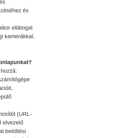
 és
ezéséhez és
kor ellátogat
ági kamerákkal,
honlapunkat?
 hozzá:
l számítógépe
cióit,
épülő
nosítót (URL-
l elvezető
al betöltési