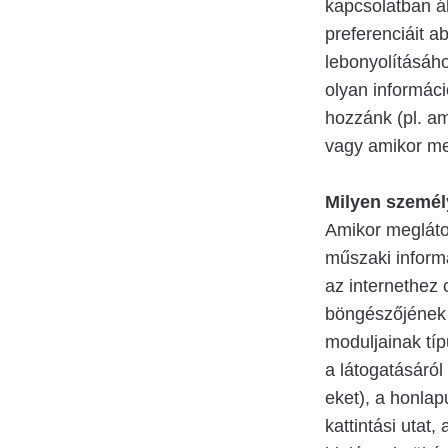
kapcsolatban á
preferenciáit 
lebonyolításáh
olyan informác
hozzánk (pl. am
vagy amikor me
Milyen személ
Amikor megláto
műszaki informá
az internethez c
böngészőjének t
moduljainak típ
a látogatásáról
eket), a honla
kattintási utat,