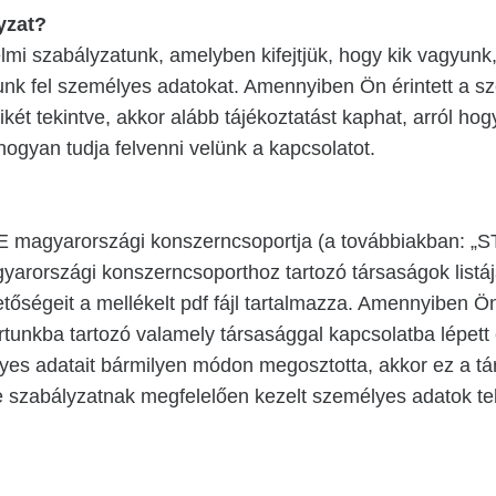
yzat?
mi szabályzatunk, amelyben kifejtjük, hogy kik vagyunk,
nk fel személyes adatokat. Amennyiben Ön érintett a s
két tekintve, akkor alább tájékoztatást kaphat, arról hog
 hogyan tudja felvenni velünk a kapcsolatot.
magyarországi konszerncsoportja (a továbbiakban: „
yarországi konszerncsoporthoz tartozó társaságok listáj
etőségeit a mellékelt pdf fájl tartalmazza. Amennyiben Ö
tunkba tartozó valamely társasággal kapcsolatba lépett
yes adatait bármilyen módon megosztotta, akkor ez a tá
e szabályzatnak megfelelően kezelt személyes adatok te