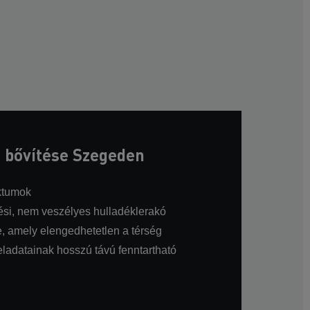
 bővítése Szegeden
ktumok
ülési, nem veszélyes hulladéklerakó
, amely elengedhetetlen a térség
ladatainak hosszú távú fenntartható