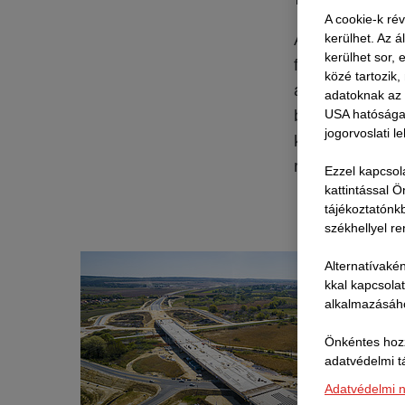
A cookie-k ré
A STRABAG Magy
kerülhet. Az á
kerülhet sor,
fenntartható meg
közé tartozik
alkalmazásával.
adatoknak az 
biztonságos kivi
USA hatóságai 
jogorvoslati l
környezetvédel
rendelkezik, me
Ezzel kapcsol
kattintással 
tájékoztatónk
székhellyel re
Alternatívakén
kkal kapcsola
alkalmazásáho
Önkéntes hozz
adatvédelmi t
Adatvédelmi n