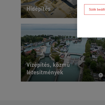
Hídépítés
Sütik beáll
Vízépítés, közmű
létesítmények