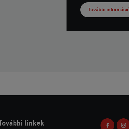
További informáci
További linkek