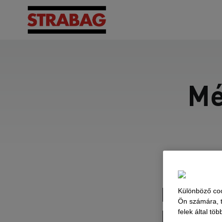
Mé
Hídépí
Különböző coo
Ön számára, t
környe
felek által tö