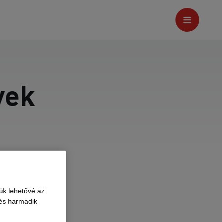
yek
ük lehetővé az
 és harmadik
ek