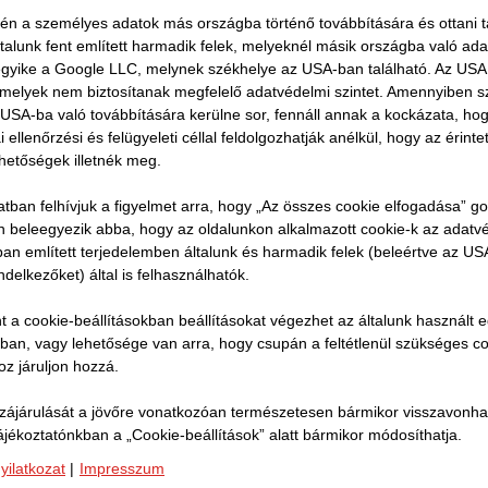
vén a személyes adatok más országba történő továbbítására és ottani tá
arország a modern híd- és mélyépítésben innovatív, s
ltalunk fent említett harmadik felek, melyeknél másik országba való ad
 egyike a Google LLC, melynek székhelye az USA-ban található. Az US
oldásokat kínál, fejlett technológiák és digitalizált foly
, melyek nem biztosítanak megfelelő adatvédelmi szintet. Amennyiben 
 Szakértői csapatunk biztosít személyre szabott, precíz
USA-ba való továbbítására kerülne sor, fennáll annak a kockázata, ho
telezést a speciális mélyépítés teljes területén. A vállal
ellenőrzési és felügyeleti céllal feldolgozhatják anélkül, hogy az érinte
ehetőségek illetnék meg.
mi létesítmények megvalósításában is évtizedes tapaszta
gfelelve a szigorú műszaki és jogszabályi előírásoknak.
atban felhívjuk a figyelmet arra, hogy „Az összes cookie elfogadása” g
Ön beleegyezik abba, hogy az oldalunkon alkalmazott cookie-k az adatv
ban említett terjedelemben általunk és harmadik felek (beleértve az U
ndelkezőket) által is felhasználhatók.
t a cookie-beállításokban beállításokat végezhet az általunk használt 
tban, vagy lehetősége van arra, hogy csupán a feltétlenül szükséges c
z járuljon hozzá.
ájárulását a jövőre vonatkozóan természetesen bármikor visszavonhatj
ájékoztatónkban a „Cookie-beállítások” alatt bármikor módosíthatja.
yilatkozat
|
Impresszum