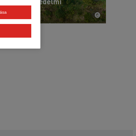
Környezetvédelmi
objektumok
tása