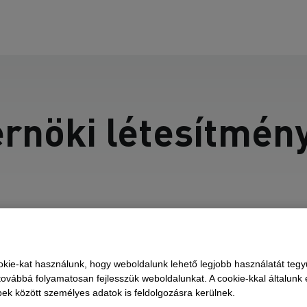
rnöki létesítmén
tés, speciális mélyépítés,
kie-kat használunk, hogy weboldalunk lehető legjobb használatát tegy
ovábbá folyamatosan fejlesszük weboldalunkat. A cookie-kkal általunk
zetvédelmi létesítmény
bbek között személyes adatok is feldolgozásra kerülnek.