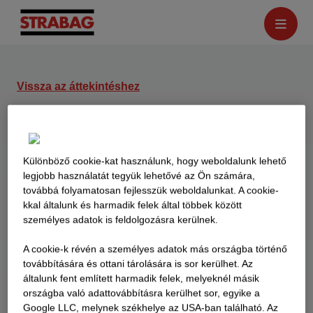
Vissza az áttekintéshez
Elkészült a Szolnok-Tiszasüly
összekötő útszakasz
Különböző cookie-kat használunk, hogy weboldalunk lehető
legjobb használatát tegyük lehetővé az Ön számára,
2020.08.10.
továbbá folyamatosan fejlesszük weboldalunkat. A cookie-
kkal általunk és harmadik felek által többek között
személyes adatok is feldolgozásra kerülnek.
A cookie-k révén a személyes adatok más országba történő
továbbítására és ottani tárolására is sor kerülhet. Az
általunk fent említett harmadik felek, melyeknél másik
országba való adattovábbításra kerülhet sor, egyike a
Google LLC, melynek székhelye az USA-ban található. Az