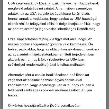
USA azon országok közé tartozik, melyek nem biztosítanak
megfelelő adatvédelmi szintet. Amennyiben személyes
adatoknak az USA-ba való továbbítására kerülne sor,
fennáll annak a kockázata, hogy azokat az USA hatóságai
ellenőrzési és felügyeleti céllal feldolgozhatják anélkül, hogy
az érintett személyt jogorvoslati lehetőségek illetnék meg.
Ezzel kapcsolatban felhívjuk a figyelmet arra, hogy „Az
összes cookie elfogadása” gombra való kattintással Ön
beleegyezik abba, hogy az oldalunkon alkalmazott cookie-k
az adatvédelmi tájékoztatónkban említett terjedelemben
általunk és harmadik felek (beleértve az USA-ban
székhellyel rendelkezőket) által is felhasználhatók.
Alternatívaként a cookie-beállításokban beállításokat
végezhet az általunk használt egyes cookie-kkal
kapcsolatban, vagy lehetősége van arra, hogy csupán a
feltétlenül szükséges cookie-k alkalmazásához járuljon
hozzá.
Önkéntes hozzájárulását a jövőre vonatkozóan