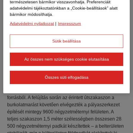
természetesen bármikor visszavonhatja. Preferenciáit
adatvédelmi tájékoztatónkban a „Cookie-beállítások” alatt
bármikor módosíthatja.
Befejeződött a 3224. jelű, Szolnok-
Adatvédelmi nyilatkozat
|
Impresszum
Tiszasüly összekötő út tíz és fél
kilométeres szakaszának a felújítása.
Sütik beállítása
A Komplex Útfelújítási Program keretében, a Magyar
Közút Zrt. beruházásában befejeződött a 3224. jelű,
Az összes nem szükséges cookie elutasítása
Szolnokot és Tiszasülyt összekötő út 10,5 kilométeres
szakaszának felújítása a STRABEL konzorcium
(STRABAG Általános Építő Kft és a STRABAG Építő
Összes süti elfogadása
Kft, valamint a Belfry Szolnoki Aszfalt Kft.) munkájával. A
fejlesztés közel 1,4 milliárd forintból valósult meg hazai
forrásból. A felújítás során az érintett útszakaszon a
burkolatmarást követően elvégezték a pályaszerkezet
építését mintegy 9600 négyzetméternyi felületen. A
teljes szakaszon 1,5 méter szélességben összesen 28
500 négyzetméternyi padkát készítettek – a belterületen