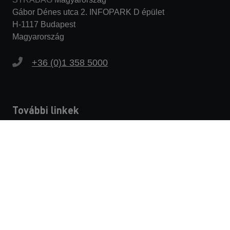
Gábor Dénes utca 2. INFOPARK D épület
H-1117 Budapest
Magyarország
+36 (0)1 358 5000
További linkek
STRABAG SE
Karrier
Bejelentő platform