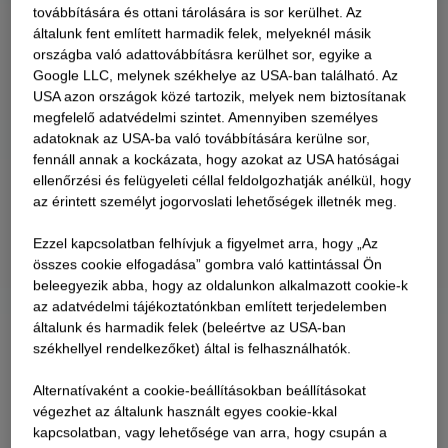
továbbítására és ottani tárolására is sor kerülhet. Az
általunk fent említett harmadik felek, melyeknél másik
országba való adattovábbításra kerülhet sor, egyike a
Google LLC, melynek székhelye az USA-ban található. Az
USA azon országok közé tartozik, melyek nem biztosítanak
megfelelő adatvédelmi szintet. Amennyiben személyes
adatoknak az USA-ba való továbbítására kerülne sor,
fennáll annak a kockázata, hogy azokat az USA hatóságai
ellenőrzési és felügyeleti céllal feldolgozhatják anélkül, hogy
az érintett személyt jogorvoslati lehetőségek illetnék meg.
Ezzel kapcsolatban felhívjuk a figyelmet arra, hogy „Az
összes cookie elfogadása” gombra való kattintással Ön
beleegyezik abba, hogy az oldalunkon alkalmazott cookie-k
az adatvédelmi tájékoztatónkban említett terjedelemben
általunk és harmadik felek (beleértve az USA-ban
székhellyel rendelkezőket) által is felhasználhatók.
Alternatívaként a cookie-beállításokban beállításokat
végezhet az általunk használt egyes cookie-kkal
kapcsolatban, vagy lehetősége van arra, hogy csupán a