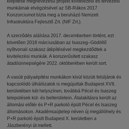
kiépítése megnevezésű projekt kivitelezési és tervezési
munkáinak elvégzésével az SB-Rákos 2017
Konzorciumot bízta meg a beruházó Nemzeti
Infrastruktúra Fejlesztő Zrt. (NIF Zrt.).
A szerződés aláírása 2017. decemberben történt, ezt
követően 2018 márciusában az Isaszeg–Gödöllő
nyíltvonali szakasz átépítésével megkezdődtek a
kivitelezési munkák. A korszerűsített szakasz
átadóünnepségére 2022. októberében került sort.
A vasúti pályaépítési munkákon kívül közúti felüljárok és
kapcsolódó úthálózatok is megújultak Budapest XVII.
kerületében két helyszínen, továbbá Pécel és Isaszeg
települések kül- és belterületein. Átalakításra került az
állomási előtér és P+R parkoló épült Pécel és Isaszeg
állomásokon. Akadémiaújtelep néven új megállóhely és
P+R parkoló épült Budapest X. kerületben a
Jászberényi út mellett.