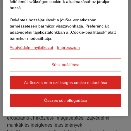
feltétlenül szükséges cookie-k alkalmazásához járuljon
hozzá.
Önkéntes hozzájárulását a jövőre vonatkozóan
természetesen bármikor visszavonhatja. Preferenciáit
adatvédelmi tájékoztatónkban a „Cookie-beállítások” alatt
bármikor módosíthatja.
Adatvédelmi nyilatkozat
|
Impresszum
Sütik beállítása
A Rákos–Gödöllő vasúti szakasz
korszerűsítése új aluljárókkal,
műtárgyakkal, felüljárókkal, P+R
Az összes nem szükséges cookie elutasítása
parkolókkal és akadálymentes megállókkal.
Összes süti elfogadása
A Rákos (kiz.)–Gödöllő (kiz.) közötti szakaszon a vasúti
pálya-, út-, alépítményi-, műtárgy-, vízelvezetési-,
erősáramú-, hírközlési-, magasépítési, zajvédelmi
munkák és ideiglenes létesítmények