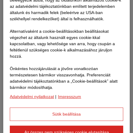
beleegyezik abba, hogy az oldalunkon alkalmazott cookie-k
az adatvédelmi tájékoztatónkban említett terjedelemben
általunk és harmadik felek (beleértve az USA-ban
székhellyel rendelkezőket) által is felhasználhatók.
Alternatívaként a cookie-beállításokban beállításokat
végezhet az általunk használt egyes cookie-kkal
kapcsolatban, vagy lehetősége van arra, hogy csupán a
feltétlenül szükséges cookie-k alkalmazásához járuljon
hozzá.
Önkéntes hozzájárulását a jövőre vonatkozóan
természetesen bármikor visszavonhatja. Preferenciáit
adatvédelmi tájékoztatónkban a „Cookie-beállítások” alatt
bármikor módosíthatja.
Adatvédelmi nyilatkozat
|
Impresszum
Sütik beállítása
Az összes nem szükséges cookie elutasítása