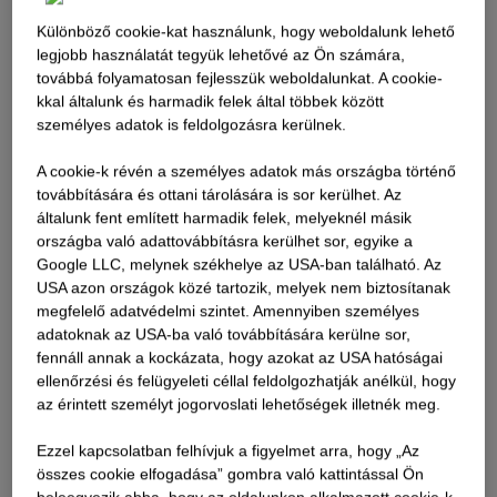
Különböző cookie-kat használunk, hogy weboldalunk lehető
legjobb használatát tegyük lehetővé az Ön számára,
továbbá folyamatosan fejlesszük weboldalunkat. A cookie-
kkal általunk és harmadik felek által többek között
személyes adatok is feldolgozásra kerülnek.
A cookie-k révén a személyes adatok más országba történő
továbbítására és ottani tárolására is sor kerülhet. Az
általunk fent említett harmadik felek, melyeknél másik
országba való adattovábbításra kerülhet sor, egyike a
Google LLC, melynek székhelye az USA-ban található. Az
USA azon országok közé tartozik, melyek nem biztosítanak
megfelelő adatvédelmi szintet. Amennyiben személyes
adatoknak az USA-ba való továbbítására kerülne sor,
fennáll annak a kockázata, hogy azokat az USA hatóságai
ellenőrzési és felügyeleti céllal feldolgozhatják anélkül, hogy
az érintett személyt jogorvoslati lehetőségek illetnék meg.
Ezzel kapcsolatban felhívjuk a figyelmet arra, hogy „Az
összes cookie elfogadása” gombra való kattintással Ön