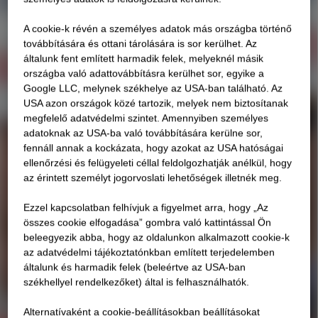
A cookie-k révén a személyes adatok más országba történő
továbbítására és ottani tárolására is sor kerülhet. Az
általunk fent említett harmadik felek, melyeknél másik
országba való adattovábbításra kerülhet sor, egyike a
Google LLC, melynek székhelye az USA-ban található. Az
USA azon országok közé tartozik, melyek nem biztosítanak
megfelelő adatvédelmi szintet. Amennyiben személyes
adatoknak az USA-ba való továbbítására kerülne sor,
fennáll annak a kockázata, hogy azokat az USA hatóságai
ellenőrzési és felügyeleti céllal feldolgozhatják anélkül, hogy
az érintett személyt jogorvoslati lehetőségek illetnék meg.
Ezzel kapcsolatban felhívjuk a figyelmet arra, hogy „Az
összes cookie elfogadása” gombra való kattintással Ön
beleegyezik abba, hogy az oldalunkon alkalmazott cookie-k
az adatvédelmi tájékoztatónkban említett terjedelemben
általunk és harmadik felek (beleértve az USA-ban
székhellyel rendelkezőket) által is felhasználhatók.
Alternatívaként a cookie-beállításokban beállításokat