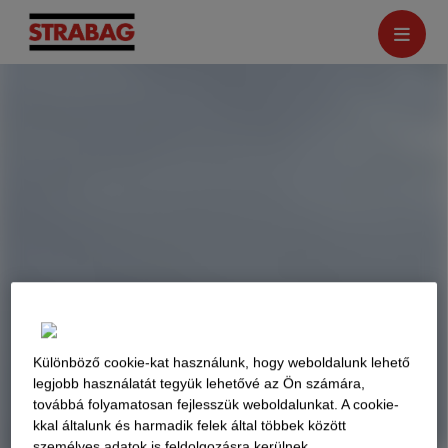
Különböző cookie-kat használunk, hogy weboldalunk lehető
legjobb használatát tegyük lehetővé az Ön számára,
továbbá folyamatosan fejlesszük weboldalunkat. A cookie-
kkal általunk és harmadik felek által többek között
személyes adatok is feldolgozásra kerülnek.