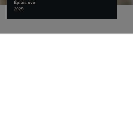
Építés éve
2025
Vissza Projektek
A jövő repülőtere fejlődik
Budapesten
A projekt során a STRABAG a repülőtér légi
oldalának fejlesztését végzi, amely
elengedhetetlen a 3. Terminál jövőbeli
létesítéséhez.
A feladatok közé tartozik egy nagytömegű földfeltöltés