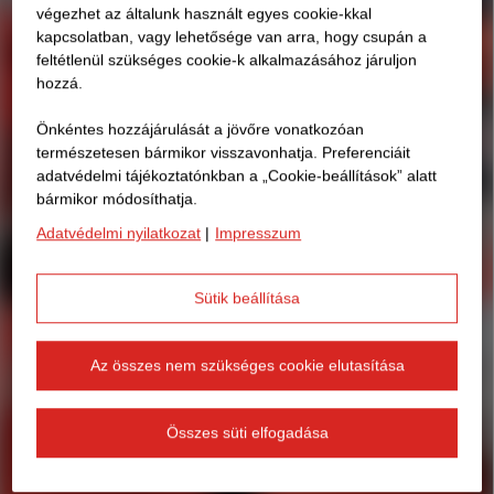
végezhet az általunk használt egyes cookie-kkal
kapcsolatban, vagy lehetősége van arra, hogy csupán a
feltétlenül szükséges cookie-k alkalmazásához járuljon
hozzá.
Önkéntes hozzájárulását a jövőre vonatkozóan
természetesen bármikor visszavonhatja. Preferenciáit
adatvédelmi tájékoztatónkban a „Cookie-beállítások” alatt
bármikor módosíthatja.
Adatvédelmi nyilatkozat
|
Impresszum
Sütik beállítása
Az összes nem szükséges cookie elutasítása
Összes süti elfogadása