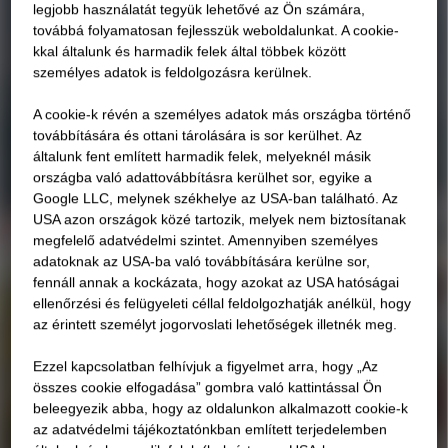
legjobb használatát tegyük lehetővé az Ön számára,
továbbá folyamatosan fejlesszük weboldalunkat. A cookie-
kkal általunk és harmadik felek által többek között
személyes adatok is feldolgozásra kerülnek.
A cookie-k révén a személyes adatok más országba történő
továbbítására és ottani tárolására is sor kerülhet. Az
általunk fent említett harmadik felek, melyeknél másik
országba való adattovábbításra kerülhet sor, egyike a
Google LLC, melynek székhelye az USA-ban található. Az
USA azon országok közé tartozik, melyek nem biztosítanak
megfelelő adatvédelmi szintet. Amennyiben személyes
adatoknak az USA-ba való továbbítására kerülne sor,
fennáll annak a kockázata, hogy azokat az USA hatóságai
ellenőrzési és felügyeleti céllal feldolgozhatják anélkül, hogy
az érintett személyt jogorvoslati lehetőségek illetnék meg.
Ezzel kapcsolatban felhívjuk a figyelmet arra, hogy „Az
összes cookie elfogadása” gombra való kattintással Ön
beleegyezik abba, hogy az oldalunkon alkalmazott cookie-k
az adatvédelmi tájékoztatónkban említett terjedelemben