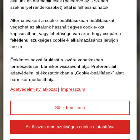
általunk és harmadik felek (beleértve az USA-ban
székhellyel rendelkezőket) által is felhasználhatók.
Alternatívaként a cookie-beállításokban beállításokat
végezhet az általunk használt egyes cookie-kkal
kapcsolatban, vagy lehetősége van arra, hogy csupán a
feltétlenül szükséges cookie-k alkalmazásához járuljon
hozzá.
Önkéntes hozzájárulását a jövőre vonatkozóan
természetesen bármikor visszavonhatja. Preferenciáit
adatvédelmi tájékoztatónkban a „Cookie-beállítások” alatt
bármikor módosíthatja.
Adatvédelmi nyilatkozat
|
Impresszum
Sütik beállítása
Az összes nem szükséges cookie elutasítása