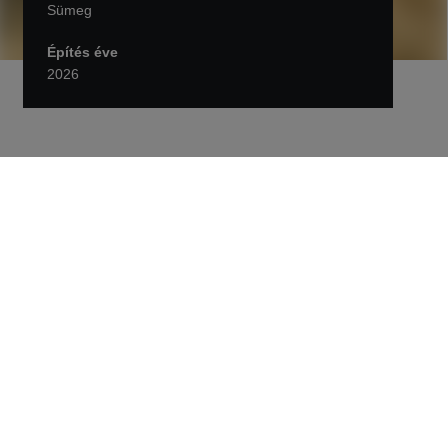
Sümeg
Építés éve
2026
Vissza Projektek
Átfogó csapadékvíz-elvezetési
fejlesztés valósul meg
Sümegen
Sümeg észak-keleti városrészében komplex
csapadékvíz-elvezetési rendszer kiépítése zajlik,
amely hosszú távon nyújt megoldást a területet
évek óta sújtó villámárvizek és intenzív