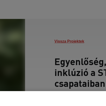
Vissza Projektek
Egyenlőség,
inklúzió a
csapataiban
Az interjúban Vörösm
beszélgettünk.