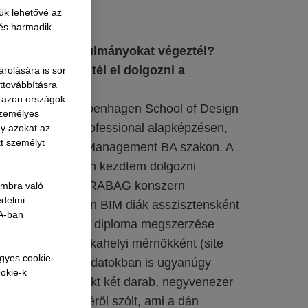
ük lehetővé az
 és harmadik
 be! Milyen tanulmányokat végeztél?
ozícióban kezdtél el dolgozni a
rolására is sor
attovábbításra
A azon országok
 végeztem a Copenhagen School of Design
személyes
ben 3,5 éves professional alapképzésen,
gy azokat az
tt személyt
and Construction Management BA szakon. A
akmai gyakorlaton kezdtem dolgozni
/S-nél, ami a STRABAG konszern
ombra való
édelmi
tartozik. Kezdetben BIM diák asszisztensként
SA-ban
dolgoztam, majd a diploma megszerzése
st szereztem munkahelyi mérnökként (site
egyes cookie-
en a BIM-es feladatokban is ugyanúgy
ookie-k
kszem, az a projekt két darab, negyvenezer
oronyház építéséről szólt, ami a dán