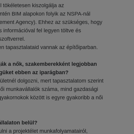
 tökéletesen kiszolgálja az
intén BIM alapokon folyik az NSPA-nál
ement Agency). Ehhez az szükséges, hogy
információval fel legyen töltve és
zoftverrel.
n tapasztalataid vannak az építőiparban.
ják a nők, szakemberekként legjobban
égüket ebben az iparágban?
rületnél dolgozni, mert tapasztalatom szerint
női munkavállalók száma, mind gazdasági
gyakornokok között is egyre gyakoribb a női
llalaton belül?
lni a projektélet munkafolyamatairól,