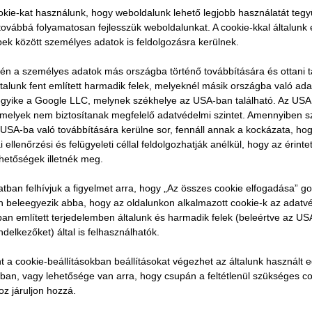
kie-kat használunk, hogy weboldalunk lehető legjobb használatát tegy
ovábbá folyamatosan fejlesszük weboldalunkat. A cookie-kkal általunk
bbek között személyes adatok is feldolgozásra kerülnek.
Kérlek röviden mutatkozz
Mikor, hogyan és milyen p
vén a személyes adatok más országba történő továbbítására és ottani tá
ltalunk fent említett harmadik felek, melyeknél másik országba való ad
STRABAG-nál?
 egyike a Google LLC, melynek székhelye az USA-ban található. Az US
2020-ban, Koppenhágában
, melyek nem biztosítanak megfelelő adatvédelmi szintet. Amennyiben 
and Technology intézményé
USA-ba való továbbítására kerülne sor, fennáll annak a kockázata, ho
ellenőrzési és felügyeleti céllal feldolgozhatják anélkül, hogy az érinte
Architectural Technology 
ehetőségek illetnék meg.
képzés utolsó 1 évében sz
Koppenhágában a Züblin A
atban felhívjuk a figyelmet arra, hogy „Az összes cookie elfogadása” g
Ön beleegyezik abba, hogy az oldalunkon alkalmazott cookie-k az adatv
skandináviai direkciójába 
ban említett terjedelemben általunk és harmadik felek (beleértve az U
a BIM expertekkel együtt 
ndelkezőket) által is felhasználhatók.
után teljes munkaidős állá
t a cookie-beállításokban beállításokat végezhet az általunk használt 
engineer/manager), miközb
tban, vagy lehetősége van arra, hogy csupán a feltétlenül szükséges c
részt vettem. Tisztán emlé
z járuljon hozzá.
négyzetméter alapterületű t