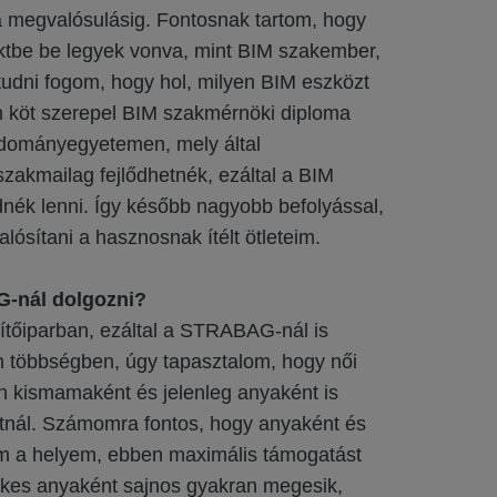
 a megvalósulásig. Fontosnak tartom, hogy
jektbe be legyek vonva, mint BIM szakember,
udni fogom, hogy hol, milyen BIM eszközt
m köt szerepel BIM szakmérnöki diploma
dományegyetemen, mely által
zakmailag fejlődhetnék, ezáltal a BIM
dnék lenni. Így később nagyobb befolyással,
sítani a hasznosnak ítélt ötleteim.
G-nál dolgozni?
ítőiparban, ezáltal a STRABAG-nál is
n többségben, úgy tapasztalom, hogy női
n kismamaként és jelenleg anyaként is
atnál. Számomra fontos, hogy anyaként és
m a helyem, ebben maximális támogatást
rekes anyaként sajnos gyakran megesik,