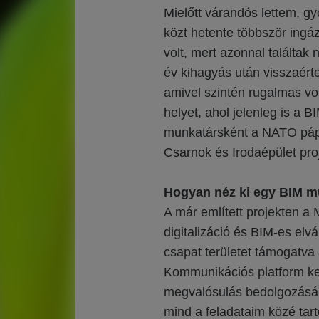
Mielőtt várandós lettem, g
közt hetente többször ingáz
volt, mert azonnal találtak
év kihagyás után visszaér
amivel szintén rugalmas vo
helyet, ahol jelenleg is a B
munkatársként a NATO pápa
Csarnok és Irodaépület pro
Hogyan néz ki egy BIM m
A már említett projekten a
digitalizáció és BIM-es elv
csapat területet támogatva a
Kommunikációs platform kez
megvalósulás bedolgozásá
mind a feladataim közé tar