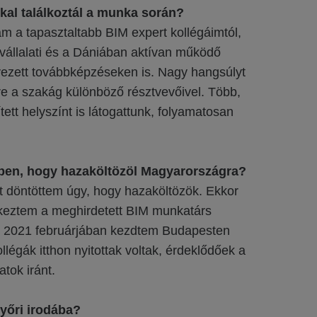
kal találkoztál a munka során?
am a tapasztaltabb BIM expert kollégáimtól,
 vállalati és a Dániában aktívan működő
vezett továbbképzéseken is. Nagy hangsúlyt
sre a szakág különböző résztvevőivel. Több,
ített helyszínt is látogattunk, folyamatosan
dben, hogy hazaköltözöl Magyarországra?
t döntöttem úgy, hogy hazaköltözök. Ekkor
ntkeztem a meghirdetett BIM munkatárs
l 2021 februárjában kezdtem Budapesten
légák itthon nyitottak voltak, érdeklődőek a
atok iránt.
győri irodába?