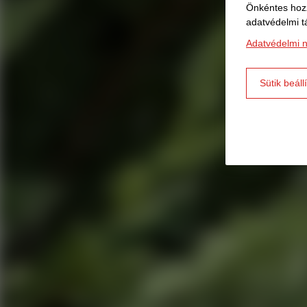
Önkéntes hozz
adatvédelmi t
Adatvédelmi n
Sütik beáll