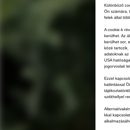
Különböző coo
Ön számára, t
felek által tö
A cookie-k ré
kerülhet. Az á
kerülhet sor,
közé tartozik
adatoknak az 
USA hatóságai 
jogorvoslati l
Ezzel kapcsol
kattintással 
tájékoztatónk
székhellyel re
Alternatívakén
kkal kapcsola
alkalmazásáho