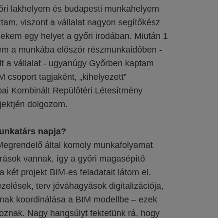
yőri lakhelyem és budapesti munkahelyem
tam, viszont a vállalat nagyon segítőkész
 nekem egy helyet a győri irodában. Miután 1
tem a munkába először részmunkaidőben -
lt a vállalat - ugyanúgy Győrben kaptam
IM csoport tagjaként, „kihelyezett”
i Kombinált Repülőtéri Létesítmény
jektjén dolgozom.
unkatárs napja?
 Megrendelő által komoly munkafolyamat
árások vannak, így a győri magasépítő
 két projekt BIM-es feladatait látom el.
elések, terv jóváhagyások digitalizációja,
nak koordinálása a BIM modellbe – ezek
toznak. Nagy hangsúlyt fektetünk rá, hogy