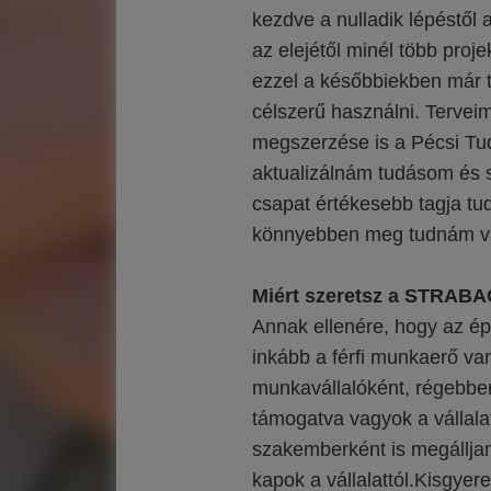
kezdve a nulladik lépéstől
az elejétől minél több pro
ezzel a későbbiekben már t
célszerű használni. Tervei
megszerzése is a Pécsi Tu
aktualizálnám tudásom és s
csapat értékesebb tagja tu
könnyebben meg tudnám való
Miért szeretsz a STRABA
Annak ellenére, hogy az ép
inkább a férfi munkaerő va
munkavállalóként, régebbe
támogatva vagyok a vállal
szakemberként is megállja
kapok a vállalattól.Kisgye