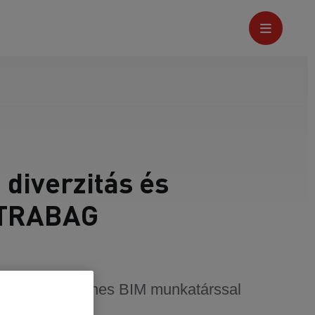
 diverzitás és
 STRABAG
arty-Szabó Ágnes BIM munkatárssal