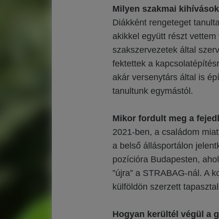
Milyen szakmai kihívások
Diákként rengeteget tanult
akikkel együtt részt vettem
szakszervezetek által szer
fektettek a kapcsolatépíté
akár versenytárs által is ép
tanultunk egymástól.
Mikor fordult meg a feje
2021-ben, a családom miat
a belső állásportálon jele
pozícióra Budapesten, aho
”újra” a STRABAG-nál. A kol
külföldön szerzett tapasztal
Hogyan kerültél végül a 