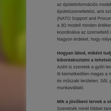
az épületinformációs modell
épületüzemeltetést, ami sz
(NATO Support and Procur
a 3D modell minden értékes 
koordinálva az üzemeltető s
Nagyon érdekel, hogy milye
Hogyan látod, miként tud
kibontakoztatni a tehets
Azért is szeretek a győri te
itt kiemelkedően magas a 
és műszaki területen. Sőt, 
munkavállaló.
Mik a jövőbeni tervek a vá
Szeretnék minél többet tanu