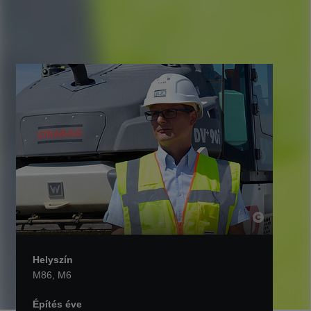
Helyszín
M86, M6
Építés éve