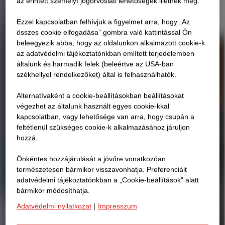
az érintett személyt jogorvoslati lehetőségek illetnék meg.
Ezzel kapcsolatban felhívjuk a figyelmet arra, hogy „Az
összes cookie elfogadása” gombra való kattintással Ön
beleegyezik abba, hogy az oldalunkon alkalmazott cookie-k
az adatvédelmi tájékoztatónkban említett terjedelemben
általunk és harmadik felek (beleértve az USA-ban
székhellyel rendelkezőket) által is felhasználhatók.
Alternatívaként a cookie-beállításokban beállításokat
végezhet az általunk használt egyes cookie-kkal
kapcsolatban, vagy lehetősége van arra, hogy csupán a
feltétlenül szükséges cookie-k alkalmazásához járuljon
hozzá.
Önkéntes hozzájárulását a jövőre vonatkozóan
természetesen bármikor visszavonhatja. Preferenciáit
adatvédelmi tájékoztatónkban a „Cookie-beállítások” alatt
bármikor módosíthatja.
Adatvédelmi nyilatkozat
|
Impresszum