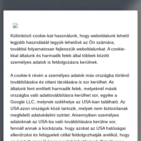
Különböző cookie-kat használunk, hogy weboldalunk lehető
legjobb használatát tegyük lehetővé az Ön számára,
továbbá folyamatosan fejlesszük weboldalunkat. A cookie-
kkal általunk és harmadik felek által többek között
személyes adatok is feldolgozásra kerülnek.
A cookie-k révén a személyes adatok más országba történő
továbbítására és ottani tárolására is sor kerülhet. Az
általunk fent említett harmadik felek, melyeknél másik
országba való adattovábbításra kerülhet sor, egyike a
Google LLC, melynek székhelye az USA-ban található. Az
USA azon országok közé tartozik, melyek nem biztosítanak
megfelelő adatvédelmi szintet. Amennyiben személyes
adatoknak az USA-ba való továbbítására kerülne sor,
fennáll annak a kockázata, hogy azokat az USA hatóságai
ellenőrzési és felügyeleti céllal feldolgozhatják anélkül, hogy