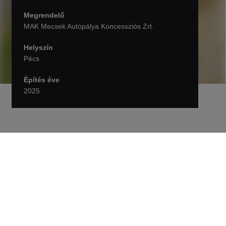
Megrendelő
MAK Mecsek Autópálya Koncessziós Zrt.
Helyszín
Pécs
Építés éve
2025
Vissza Projektek
Karbantartási munkálatok az
M60-as autópályán korszerű
technológiákkal