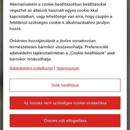
Alternatívaként a cookie-beállításokban beállításokat
végezhet az általunk használt egyes cookie-kkal
kapcsolatban, vagy lehetősége van arra, hogy csupán a
feltétlenül szükséges cookie-k alkalmazásához járuljon
hozzá.
Önkéntes hozzájárulását a jövőre vonatkozóan
természetesen bármikor visszavonhatja. Preferenciáit
adatvédelmi tájékoztatónkban a „Cookie-beállítások” alatt
bármikor módosíthatja.
Adatvédelmi nyilatkozat
|
Impresszum
Sütik beállítása
Az összes nem szükséges cookie elutasítása
Összes süti elfogadása