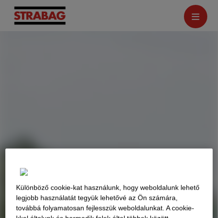
Különböző cookie-kat használunk, hogy weboldalunk lehető
legjobb használatát tegyük lehetővé az Ön számára,
továbbá folyamatosan fejlesszük weboldalunkat. A cookie-
kkal általunk és harmadik felek által többek között