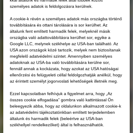
személyes adatok is feldolgozásra kerülnek.
A cookie-k révén a személyes adatok más országba történő
továbbítására és ottani tárolására is sor kerülhet. Az
általunk fent említett harmadik felek, melyeknél másik
országba való adattovábbításra kerülhet sor, egyike a
Google LLC, melynek székhelye az USA-ban található. Az
USA azon országok közé tartozik, melyek nem biztosítanak
megfelelő adatvédelmi szintet. Amennyiben személyes
adatoknak az USA-ba való továbbítására kerülne sor,
fennáll annak a kockázata, hogy azokat az USA hatóságai
ellenőrzési és felügyeleti céllal feldolgozhatják anélkül, hogy
az érintett személyt jogorvoslati lehetőségek illetnék meg.
Ezzel kapcsolatban felhívjuk a figyelmet arra, hogy „Az
összes cookie elfogadása” gombra való kattintással Ön
beleegyezik abba, hogy az oldalunkon alkalmazott cookie-k
az adatvédelmi tájékoztatónkban említett terjedelemben
általunk és harmadik felek (beleértve az USA-ban
székhellyel rendelkezőket) által is felhasználhatók.