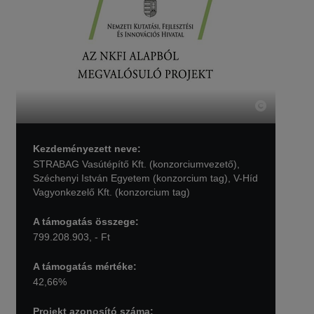
Kezdeményezett neve:
STRABAG Vasútépítő Kft. (konzorciumvezető),
Széchenyi István Egyetem (konzorcium tag), V-Híd
Vagyonkezelő Kft. (konzorcium tag)
A támogatás összege:
799.208.903, - Ft
A támogatás mértéke:
42,66%
Projekt azonosító száma: