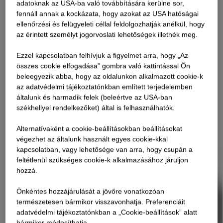
adatoknak az USA-ba való továbbítására kerülne sor,
fennáll annak a kockázata, hogy azokat az USA hatóságai
ellenőrzési és felügyeleti céllal feldolgozhatják anélkül, hogy
az érintett személyt jogorvoslati lehetőségek illetnék meg.
Ezzel kapcsolatban felhívjuk a figyelmet arra, hogy „Az
összes cookie elfogadása” gombra való kattintással Ön
beleegyezik abba, hogy az oldalunkon alkalmazott cookie-k
az adatvédelmi tájékoztatónkban említett terjedelemben
általunk és harmadik felek (beleértve az USA-ban
székhellyel rendelkezőket) által is felhasználhatók.
Alternatívaként a cookie-beállításokban beállításokat
végezhet az általunk használt egyes cookie-kkal
kapcsolatban, vagy lehetősége van arra, hogy csupán a
feltétlenül szükséges cookie-k alkalmazásához járuljon
hozzá.
Önkéntes hozzájárulását a jövőre vonatkozóan
természetesen bármikor visszavonhatja. Preferenciáit
adatvédelmi tájékoztatónkban a „Cookie-beállítások” alatt
bármikor módosíthatja.