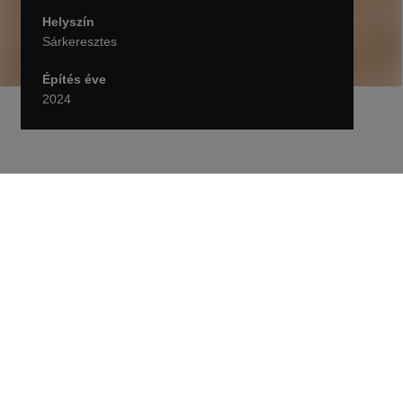
Helyszín
Sárkeresztes
Építés éve
2024
Vissza Projektek
Sárkeresztesen épít
kerékpárutat a STRABAG
Új 2,4 km-es kerékpárút és biztonságos átkelő
épül Sárkeresztes térségében, javítva a
közlekedést és a jövőbeni térségi kerékpáros