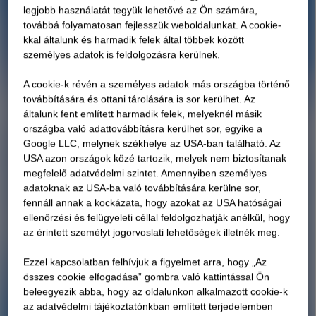
legjobb használatát tegyük lehetővé az Ön számára,
továbbá folyamatosan fejlesszük weboldalunkat. A cookie-
kkal általunk és harmadik felek által többek között
személyes adatok is feldolgozásra kerülnek.
A cookie-k révén a személyes adatok más országba történő
továbbítására és ottani tárolására is sor kerülhet. Az
általunk fent említett harmadik felek, melyeknél másik
országba való adattovábbításra kerülhet sor, egyike a
Google LLC, melynek székhelye az USA-ban található. Az
USA azon országok közé tartozik, melyek nem biztosítanak
megfelelő adatvédelmi szintet. Amennyiben személyes
adatoknak az USA-ba való továbbítására kerülne sor,
fennáll annak a kockázata, hogy azokat az USA hatóságai
ellenőrzési és felügyeleti céllal feldolgozhatják anélkül, hogy
az érintett személyt jogorvoslati lehetőségek illetnék meg.
Ezzel kapcsolatban felhívjuk a figyelmet arra, hogy „Az
összes cookie elfogadása” gombra való kattintással Ön
beleegyezik abba, hogy az oldalunkon alkalmazott cookie-k
az adatvédelmi tájékoztatónkban említett terjedelemben