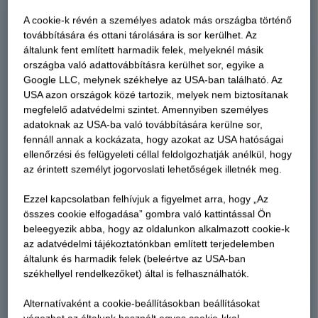
A cookie-k révén a személyes adatok más országba történő
továbbítására és ottani tárolására is sor kerülhet. Az
általunk fent említett harmadik felek, melyeknél másik
országba való adattovábbításra kerülhet sor, egyike a
Google LLC, melynek székhelye az USA-ban található. Az
USA azon országok közé tartozik, melyek nem biztosítanak
megfelelő adatvédelmi szintet. Amennyiben személyes
adatoknak az USA-ba való továbbítására kerülne sor,
fennáll annak a kockázata, hogy azokat az USA hatóságai
ellenőrzési és felügyeleti céllal feldolgozhatják anélkül, hogy
az érintett személyt jogorvoslati lehetőségek illetnék meg.
Ezzel kapcsolatban felhívjuk a figyelmet arra, hogy „Az
összes cookie elfogadása” gombra való kattintással Ön
beleegyezik abba, hogy az oldalunkon alkalmazott cookie-k
az adatvédelmi tájékoztatónkban említett terjedelemben
általunk és harmadik felek (beleértve az USA-ban
székhellyel rendelkezőket) által is felhasználhatók.
Alternatívaként a cookie-beállításokban beállításokat