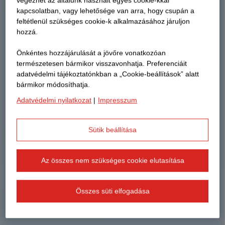
végezhet az általunk használt egyes cookie-kkal
kapcsolatban, vagy lehetősége van arra, hogy csupán a
feltétlenül szükséges cookie-k alkalmazásához járuljon
hozzá.
Önkéntes hozzájárulását a jövőre vonatkozóan
természetesen bármikor visszavonhatja. Preferenciáit
adatvédelmi tájékoztatónkban a „Cookie-beállítások” alatt
bármikor módosíthatja.
Adatvédelmi nyilatkozat
|
Impresszum
Sütik beállítása
Az összes nem szükséges cookie elutasítása
Összes süti elfogadása