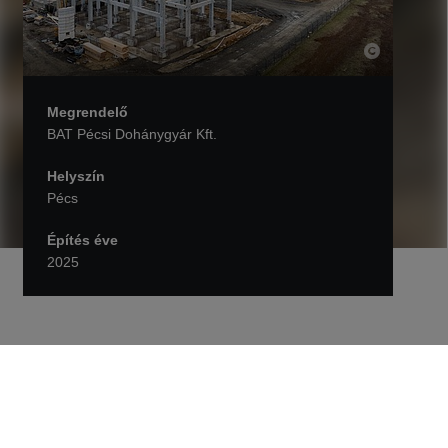
Megrendelő
BAT Pécsi Dohánygyár Kft.
Helyszín
Pécs
Építés éve
2025
Vissza Projektek
Új gyártócsarnok épül Pécsen a