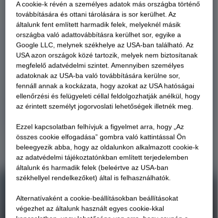
A cookie-k révén a személyes adatok más országba történő
továbbítására és ottani tárolására is sor kerülhet. Az
általunk fent említett harmadik felek, melyeknél másik
országba való adattovábbításra kerülhet sor, egyike a
Google LLC, melynek székhelye az USA-ban található. Az
USA azon országok közé tartozik, melyek nem biztosítanak
megfelelő adatvédelmi szintet. Amennyiben személyes
adatoknak az USA-ba való továbbítására kerülne sor,
fennáll annak a kockázata, hogy azokat az USA hatóságai
ellenőrzési és felügyeleti céllal feldolgozhatják anélkül, hogy
az érintett személyt jogorvoslati lehetőségek illetnék meg.
Ezzel kapcsolatban felhívjuk a figyelmet arra, hogy „Az
összes cookie elfogadása” gombra való kattintással Ön
beleegyezik abba, hogy az oldalunkon alkalmazott cookie-k
az adatvédelmi tájékoztatónkban említett terjedelemben
általunk és harmadik felek (beleértve az USA-ban
székhellyel rendelkezőket) által is felhasználhatók.
Alternatívaként a cookie-beállításokban beállításokat
végezhet az általunk használt egyes cookie-kkal