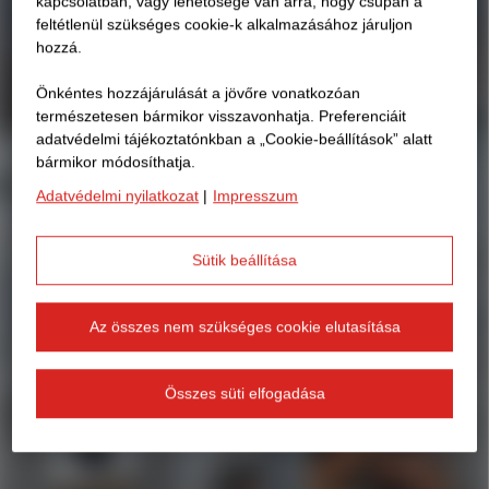
kapcsolatban, vagy lehetősége van arra, hogy csupán a
feltétlenül szükséges cookie-k alkalmazásához járuljon
hozzá.
Önkéntes hozzájárulását a jövőre vonatkozóan
természetesen bármikor visszavonhatja. Preferenciáit
adatvédelmi tájékoztatónkban a „Cookie-beállítások” alatt
bármikor módosíthatja.
Adatvédelmi nyilatkozat
|
Impresszum
Sütik beállítása
Az összes nem szükséges cookie elutasítása
Összes süti elfogadása