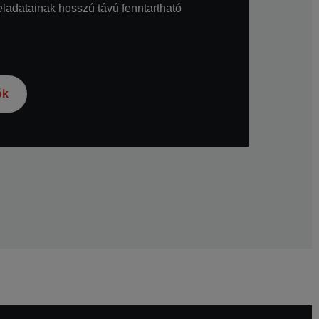
ladatainak hosszú távú fenntartható
ók