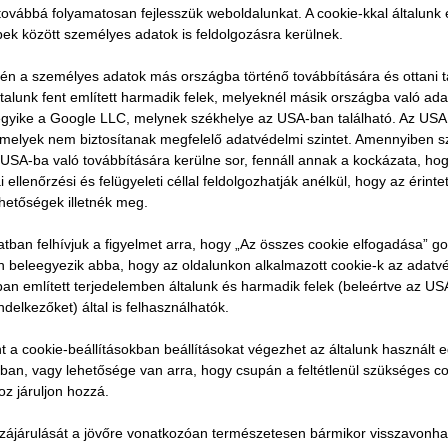
ovábbá folyamatosan fejlesszük weboldalunkat. A cookie-kkal általunk
bbek között személyes adatok is feldolgozásra kerülnek.
vén a személyes adatok más országba történő továbbítására és ottani tá
ltalunk fent említett harmadik felek, melyeknél másik országba való ad
 egyike a Google LLC, melynek székhelye az USA-ban található. Az US
 körű hulladékgazdálkodá
, melyek nem biztosítanak megfelelő adatvédelmi szintet. Amennyiben 
USA-ba való továbbítására kerülne sor, fennáll annak a kockázata, ho
dások
ellenőrzési és felügyeleti céllal feldolgozhatják anélkül, hogy az érinte
ehetőségek illetnék meg.
atban felhívjuk a figyelmet arra, hogy „Az összes cookie elfogadása” g
 középpontjában a környezeti felelősségvállalás, a jogs
Ön beleegyezik abba, hogy az oldalunkon alkalmazott cookie-k az adatv
 hosszú távon is biztonságos üzemeltetés áll. Projektje
ban említett terjedelemben általunk és harmadik felek (beleértve az U
elnek a legszigorúbb hazai és európai uniós műszaki,
ndelkezőket) által is felhasználhatók.
i és hatósági előírásoknak, miközben gazdaságilag is op
t a cookie-beállításokban beállításokat végezhet az általunk használt 
zereket valósítunk meg.
tban, vagy lehetősége van arra, hogy csupán a feltétlenül szükséges c
z járuljon hozzá.
lkodás teljes folyamatát lefedjük a tervezéstől a kulcsr
ájárulását a jövőre vonatkozóan természetesen bármikor visszavonhatj
Ide tartoznak a komplex hulladékgazdálkodási létesítmén