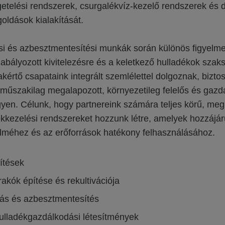
getelési rendszerek, csurgalékvíz-kezelő rendszerek és
oldások kialakítását.
si és azbesztmentesítési munkák során különös figyelmet
abályozott kivitelezésre és a keletkező hulladékok szak
kértő csapataink integrált szemlélettel dolgoznak, biztos
 műszakilag megalapozott, környezetileg felelős és gazd
gyen. Célunk, hogy partnereink számára teljes körű, me
ékkezelési rendszereket hozzunk létre, amelyek hozzájár
lméhez és az erőforrások hatékony felhasználásához.
tések​
akók építése és rekultivációja​
ás és azbesztmentesítés
lladékgazdálkodási létesítmények