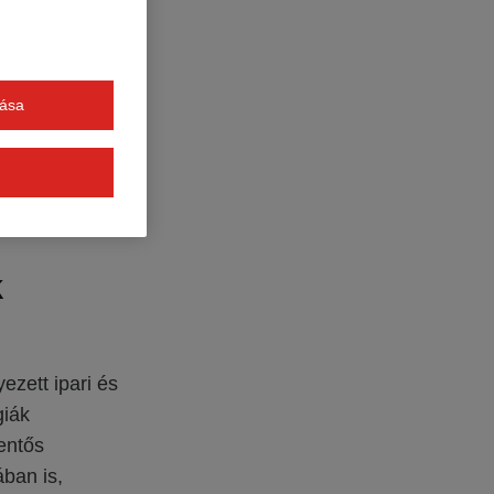
mek, ahol
ladékkezelő
udvarokat is,
tása
y az
 a lerakásra
tikailag
k
ezett ipari és
giák
entős
ában is,