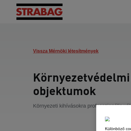
Vissza Mérnöki létesítmények
Környezetvédelmi
objektumok
Környezeti kihívásokra professzionális vá
Különböző coo