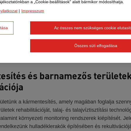
ájékoztatónkban a „Cookie-beállítások” alatt bármikor módosíthatja.
lógiai hulladékkezelő (MBH) üzemek, valamint RDF-üze
yilatkozat
|
Impresszum
lőanyag előállítása történik. Kivitelezünk szelektív hul
, komposztáló telepeket, átrakóállomásokat és hulladék
ítása
Az összes nem szükséges cookie elutasí
rn körforgásos gazdaság alapvető elemei. Célunk, hog
tválasztás és biológiai hasznosítás révén minimalizáljuk
Összes süti elfogadása
k mennyiségét, és elősegítsük az anyagában vagy energe
ítást.
esítés és barnamezős területe
ációja
ületünk a kármentesítés, amely magában foglalja szenny
etek rehabilitációját, talaj- és talajvíztisztítási technoló
alamint környezeti monitoring rendszerek kiépítését. Jel
rendelkezünk hulladéklerakók építésében és rekultivációj