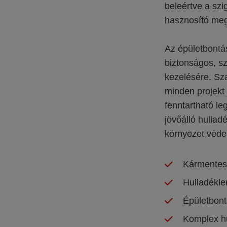
beleértve a szi
hasznosító meg
Az épületbontá
biztonságos, sz
kezelésére. Sza
minden projekt
fenntartható le
jövőálló hullad
környezet véde
Kármentesí
Hulladékler
Épületbont
Komplex hu