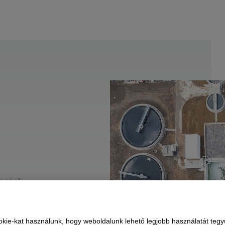
laszok.
kie-kat használunk, hogy weboldalunk lehető legjobb használatát tegy