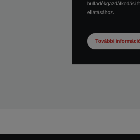
hulladékgazdálkodási fe
ellátásához.
További informáci