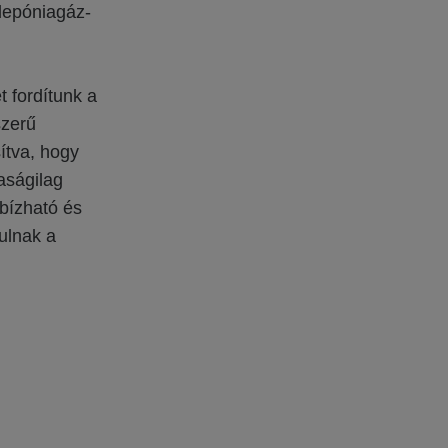
 depóniagáz-
 fordítunk a
szerű
ítva, hogy
aságilag
gbízható és
ulnak a