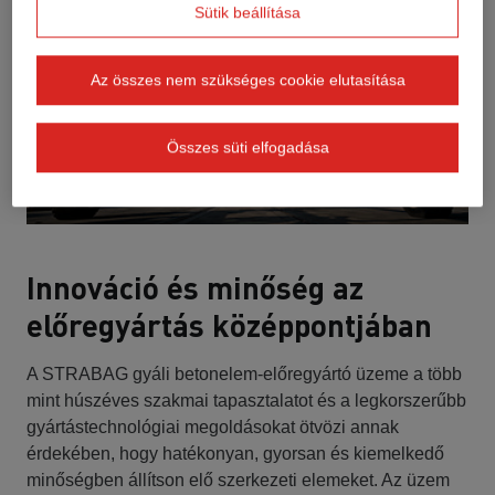
Sütik beállítása
Az összes nem szükséges cookie elutasítása
Összes süti elfogadása
Innováció és minőség az
előregyártás középpontjában
A STRABAG gyáli betonelem-előregyártó üzeme a több
mint húszéves szakmai tapasztalatot és a legkorszerűbb
gyártástechnológiai megoldásokat ötvözi annak
érdekében, hogy hatékonyan, gyorsan és kiemelkedő
minőségben állítson elő szerkezeti elemeket. Az üzem