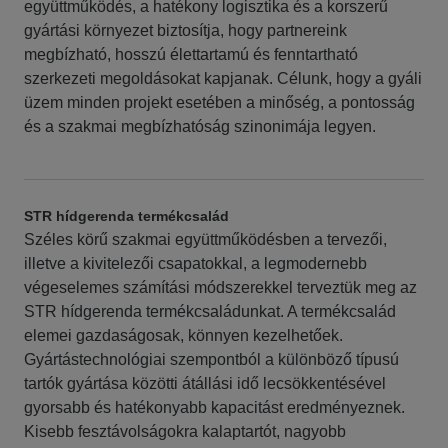
együttműködés, a hatékony logisztika és a korszerű
gyártási környezet biztosítja, hogy partnereink
megbízható, hosszú élettartamú és fenntartható
szerkezeti megoldásokat kapjanak. Célunk, hogy a gyáli
üzem minden projekt esetében a minőség, a pontosság
és a szakmai megbízhatóság szinonimája legyen.
STR hídgerenda termékcsalád​
Széles körű szakmai együttműködésben a tervezői,
illetve a kivitelezői csapatokkal, a legmodernebb
végeselemes számítási módszerekkel terveztük meg az
STR hídgerenda termékcsaládunkat. A termékcsalád
elemei gazdaságosak, könnyen kezelhetőek.
Gyártástechnológiai szempontból a különböző típusú
tartók gyártása közötti átállási idő lecsökkentésével
gyorsabb és hatékonyabb kapacitást eredményeznek.
Kisebb fesztávolságokra kalaptartót, nagyobb