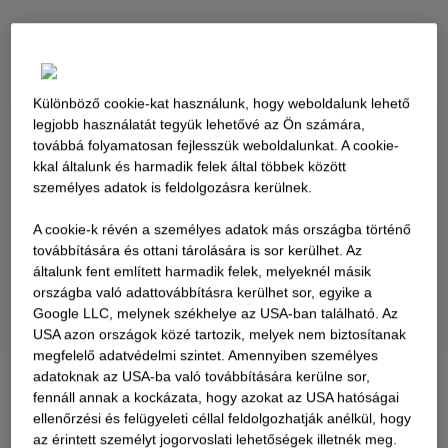
Különböző cookie-kat használunk, hogy weboldalunk lehető
legjobb használatát tegyük lehetővé az Ön számára,
továbbá folyamatosan fejlesszük weboldalunkat. A cookie-
kkal általunk és harmadik felek által többek között
személyes adatok is feldolgozásra kerülnek.
A cookie-k révén a személyes adatok más országba történő
továbbítására és ottani tárolására is sor kerülhet. Az
általunk fent említett harmadik felek, melyeknél másik
országba való adattovábbításra kerülhet sor, egyike a
Google LLC, melynek székhelye az USA-ban található. Az
USA azon országok közé tartozik, melyek nem biztosítanak
megfelelő adatvédelmi szintet. Amennyiben személyes
adatoknak az USA-ba való továbbítására kerülne sor,
fennáll annak a kockázata, hogy azokat az USA hatóságai
ellenőrzési és felügyeleti céllal feldolgozhatják anélkül, hogy
az érintett személyt jogorvoslati lehetőségek illetnék meg.