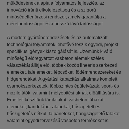
működésének alapja a folyamatos fejlesztés, az
innováció iránti elkötelezettség és a szigorú
minőségellenőrzési rendszer, amely garantálja a
méretpontosságot és a hosszú távú tartósságot.
A modern gyártóberendezések és az automatizált
technológiai folyamatok lehetővé teszik egyedi, projekt-
specifikus igények kiszolgálását is. Üzemünk kiváló
minőségű előregyártott vasbeton elemek széles
választékát állítja elő, többek között lineáris szerkezeti
elemeket, falelemeket, lépcsőket, födémrendszereket és
hídgerendákat. A gyártási kapacitás alkalmas komplett
csarnokszerkezetek, többszintes épületvázak, sport- és
mozilelátók, valamint mélyépítési aknák előállítására is.
Emellett készítünk támfalakat, vasbeton lábazati
elemeket, kandeláber alapokat, hőszigetelt és
hőszigetelés nélküli falpaneleket, hangszigetelő falakat,
valamint egyedi tervezésű vasbeton termékeket is.