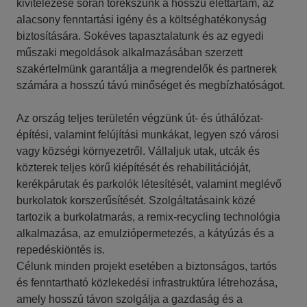
kivitelezése során törekszünk a hosszú élettartam, az
alacsony fenntartási igény és a költséghatékonyság
biztosítására. Sokéves tapasztalatunk és az egyedi
műszaki megoldások alkalmazásában szerzett
szakértelmünk garantálja a megrendelők és partnerek
számára a hosszú távú minőséget és megbízhatóságot.
Az ország teljes területén végzünk út- és úthálózat-
építési, valamint felújítási munkákat, legyen szó városi
vagy községi környezetről. Vállaljuk utak, utcák és
közterek teljes körű kiépítését és rehabilitációját,
kerékpárutak és parkolók létesítését, valamint meglévő
burkolatok korszerűsítését. Szolgáltatásaink közé
tartozik a burkolatmarás, a remix-recycling technológia
alkalmazása, az emulziópermetezés, a kátyúzás és a
repedéskiöntés is.
Célunk minden projekt esetében a biztonságos, tartós
és fenntartható közlekedési infrastruktúra létrehozása,
amely hosszú távon szolgálja a gazdaság és a