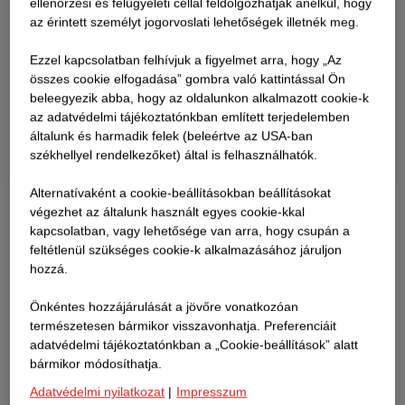
ellenőrzési és felügyeleti céllal feldolgozhatják anélkül, hogy
az érintett személyt jogorvoslati lehetőségek illetnék meg.
Ezzel kapcsolatban felhívjuk a figyelmet arra, hogy „Az
összes cookie elfogadása” gombra való kattintással Ön
beleegyezik abba, hogy az oldalunkon alkalmazott cookie-k
az adatvédelmi tájékoztatónkban említett terjedelemben
általunk és harmadik felek (beleértve az USA-ban
székhellyel rendelkezőket) által is felhasználhatók.
Alternatívaként a cookie-beállításokban beállításokat
végezhet az általunk használt egyes cookie-kkal
kapcsolatban, vagy lehetősége van arra, hogy csupán a
feltétlenül szükséges cookie-k alkalmazásához járuljon
hozzá.
Önkéntes hozzájárulását a jövőre vonatkozóan
természetesen bármikor visszavonhatja. Preferenciáit
adatvédelmi tájékoztatónkban a „Cookie-beállítások” alatt
bármikor módosíthatja.
Adatvédelmi nyilatkozat
|
Impresszum