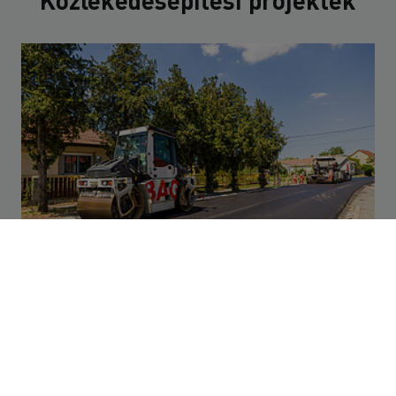
Közlekedésépítési projektek
Két megyei út újult meg Hevesben a