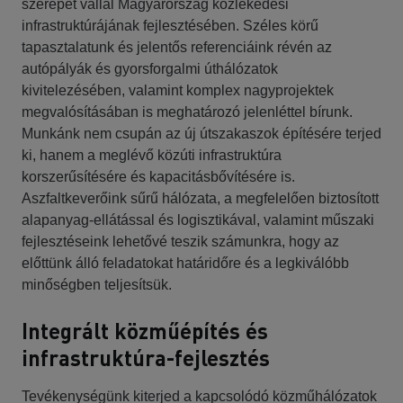
szerepet vállal Magyarország közlekedési
infrastruktúrájának fejlesztésében. Széles körű
tapasztalatunk és jelentős referenciáink révén az
autópályák és gyorsforgalmi úthálózatok
kivitelezésében, valamint komplex nagyprojektek
megvalósításában is meghatározó jelenléttel bírunk.
Munkánk nem csupán az új útszakaszok építésére terjed
ki, hanem a meglévő közúti infrastruktúra
korszerűsítésére és kapacitásbővítésére is.
Aszfaltkeverőink sűrű hálózata, a megfelelően biztosított
alapanyag-ellátással és logisztikával, valamint műszaki
fejlesztéseink lehetővé teszik számunkra, hogy az
előttünk álló feladatokat határidőre és a legkiválóbb
minőségben teljesítsük.
Integrált közműépítés és
infrastruktúra-fejlesztés
Tevékenységünk kiterjed a kapcsolódó közműhálózatok