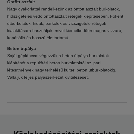
Öntött aszfalt
Nagy gyakorlattal rendelkezünk az öntött aszfalt burkolatok,
hídszigetelés védő öntöttaszfalt rétegek kiépítésében. Főként
útburkolatok, hidak, parkolók és vízszigetelő rétegek
kialakítására használják, mivel kiemelkedően magas vízzáró,
kopásálló és hosszú élettartamú.
Beton útpálya
Saját géplánccal végezzük a beton útpálya burkolatok
kiépítését a repülőtéri beton burkolatoktól az ipari
létesítmények nagy terhelésű kültéri beton útburkolatokig.
Vállaljuk teljes pályaszerkezet kivitelezését.