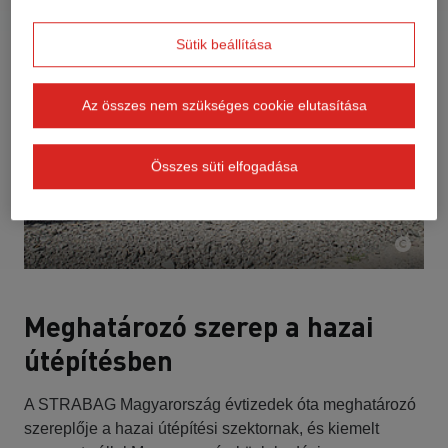
Sütik beállítása
Az összes nem szükséges cookie elutasítása
Összes süti elfogadása
Meghatározó szerep a hazai
útépítésben
A STRABAG Magyarország évtizedek óta meghatározó
szereplője a hazai útépítési szektornak, és kiemelt